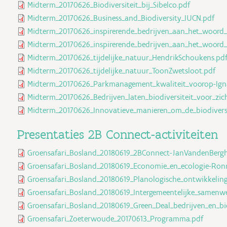
Midterm_20170626_Biodiversiteit_bij_Sibelco.pdf
Midterm_20170626_Business_and_Biodiversity_IUCN.pdf
Midterm_20170626_inspirerende_bedrijven_aan_het_woor
Midterm_20170626_inspirerende_bedrijven_aan_het_woord_
Midterm_20170626_tijdelijke_natuur_HendrikSchoukens.pd
Midterm_20170626_tijdelijke_natuur_ToonZwetsloot.pdf
Midterm_20170626_Parkmanagement_kwaliteit_voorop-Igna
Midterm_20170626_Bedrijven_laten_biodiversiteit_voor_zic
Midterm_20170626_Innovatieve_manieren_om_de_biodivers
Presentaties 2B Connect-activiteiten
Groensafari_Bosland_20180619_2BConnect-JanVandenBergh
Groensafari_Bosland_20180619_Economie_en_ecologie-Ron
Groensafari_Bosland_20180619_Planologische_ontwikkeling
Groensafari_Bosland_20180619_Intergemeentelijke_samenwe
Groensafari_Bosland_20180619_Green_Deal_bedrijven_en_bi
Groensafari_Zoeterwoude_20170613_Programma.pdf