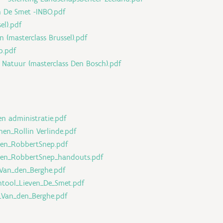
n De Smet -INBO.pdf
el).pdf
n (masterclass Brussel).pdf
p.pdf
ke Natuur (masterclass Den Bosch).pdf
en administratie.pdf
nen_Rollin Verlinde.pdf
nen_RobbertSnep.pdf
inen_RobbertSnep_handouts.pdf
_Van_den_Berghe.pdf
ntool_Lieven_De_Smet.pdf
_Van_den_Berghe.pdf