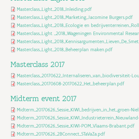
Masterclass_Light_2018_Inleiding.pdf
Masterclass_Light_2018_Marketing_Jacomine Burgers.pdf
Masterclass_Light_2018_Ecologie en bedrijventerreinen_Roll
Masterclass_Light _2018_Wageningen Environmental Resea
Masterclass_Light_2018_Kennisargumenten_Lieven_De_Smet
Masterclass_Light_2018_Beheerplan maken.pdf
Masterclass 2017
Masterclass_20170622_Internaliseren_van_biodiversiteit-Lo
Masterclass_20170608-20170622_Het_beheerplan.pdf
Midterm event 2017
Midterm_20170626_Sessie_KIWI_bedrijven_in_het_groen-Niel
Midterm_20170626_Sessie_KIWI_Industrieterrein_Nieuwland
Midterm_20170626_Sessie_KIWI-POM_Vlaams-Brabant.pdf
Midterm_20170626_2BConnect_STaVaZa.pdf