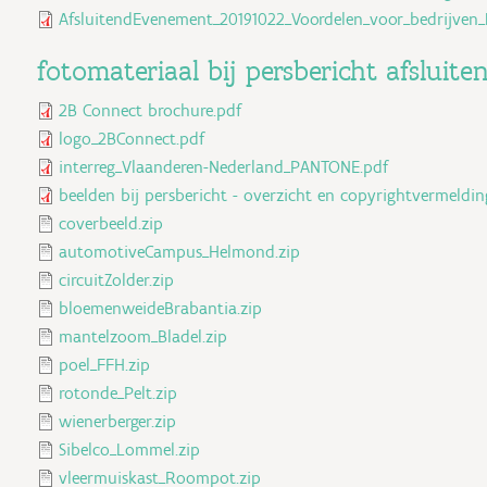
AfsluitendEvenement_20191022_Voordelen_voor_bedrijven_
fotomateriaal bij persbericht afsluit
2B Connect brochure.pdf
logo_2BConnect.pdf
interreg_Vlaanderen-Nederland_PANTONE.pdf
beelden bij persbericht - overzicht en copyrightvermeldin
coverbeeld.zip
automotiveCampus_Helmond.zip
circuitZolder.zip
bloemenweideBrabantia.zip
mantelzoom_Bladel.zip
poel_FFH.zip
rotonde_Pelt.zip
wienerberger.zip
Sibelco_Lommel.zip
vleermuiskast_Roompot.zip