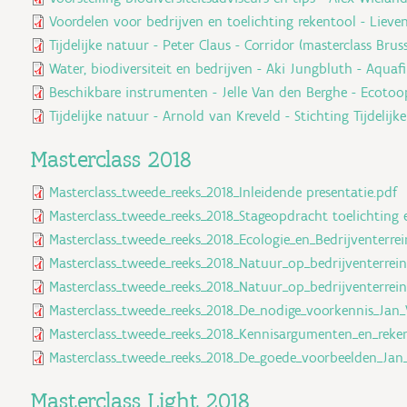
Voordelen voor bedrijven en toelichting rekentool - Lieve
Tijdelijke natuur - Peter Claus - Corridor (masterclass Bruss
Water, biodiversiteit en bedrijven - Aki Jungbluth - Aquafi
Beschikbare instrumenten - Jelle Van den Berghe - Ecotoo
Tijdelijke natuur - Arnold van Kreveld - Stichting Tijdelij
Masterclass 2018
Masterclass_tweede_reeks_2018_Inleidende presentatie.pdf
Masterclass_tweede_reeks_2018_Stageopdracht toelichting 
Masterclass_tweede_reeks_2018_Ecologie_en_Bedrijventerrei
Masterclass_tweede_reeks_2018_Natuur_op_bedrijventerrei
Masterclass_tweede_reeks_2018_Natuur_op_bedrijventerre
Masterclass_tweede_reeks_2018_De_nodige_voorkennis_Jan
Masterclass_tweede_reeks_2018_Kennisargumenten_en_reke
Masterclass_tweede_reeks_2018_De_goede_voorbeelden_Jan
Masterclass Light 2018