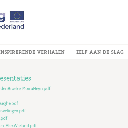
INSPIRERENDE VERHALEN
ZELF AAN DE SLAG
esentaties
ndenBroeke_MoiraHeyn.pdf
aeghe.pdf
welingen.pdf
.pdf
en_AlexWieland.pdf