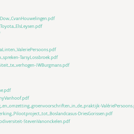
d_Dow_CvanHouwelingen.pdf
Toyota_ElsLeysen.pdf
f
Linten_ValeriePersoons.pdf
h_spreken-TarsyLossbroek.pdf
iteit_te_verhogen-JWBurgmans.pdf
e.pdf
nyVanhoof.pdf
_en_omzetting_groenvoorschriften_in_de_praktijk-ValériePersoons.
rking_Pilootproject_tot_Boslandcasus-DriesGorissen.pdf
odiversiteit-StevenVanonckelen.pdf