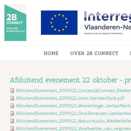
Overslaan en naar de inhoud gaan
HOME
OVER 2B CONNECT
Afsluitend evenement 22 oktober - pr
AfsluitendEvenement_20191022_Context2BConnect_ElkeVa
AfsluitendEvenement_20191022_Intro_HansVanDyck.pdf
AfsluitendEvenement_20191022_Wienerberger_JanVanMeirh
AfsluitendEvenement_20191022_DowTerneuzen_CeesVanHou
AfsluitendEvenement_20191022_Natuurstudio_NikèVerfaille
AfsluitendEvenement_20191022_Voorbeelden_van_vergroen