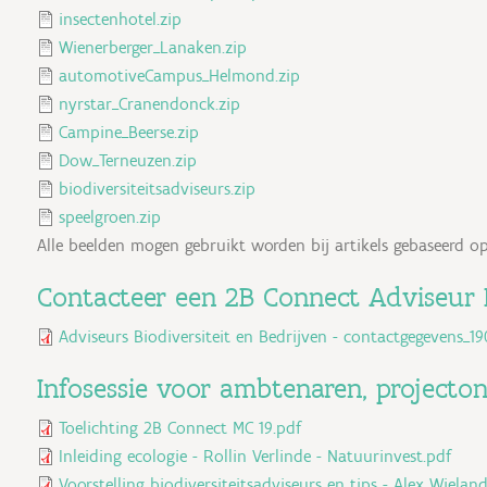
insectenhotel.zip
Wienerberger_Lanaken.zip
automotiveCampus_Helmond.zip
nyrstar_Cranendonck.zip
Campine_Beerse.zip
Dow_Terneuzen.zip
biodiversiteitsadviseurs.zip
speelgroen.zip
Alle beelden mogen gebruikt worden bij artikels gebaseerd o
Contacteer een 2B Connect Adviseur B
Adviseurs Biodiversiteit en Bedrijven - contactgegevens_19
Infosessie voor ambtenaren, projecto
Toelichting 2B Connect MC 19.pdf
Inleiding ecologie - Rollin Verlinde - Natuurinvest.pdf
Voorstelling biodiversiteitsadviseurs en tips - Alex Wiela