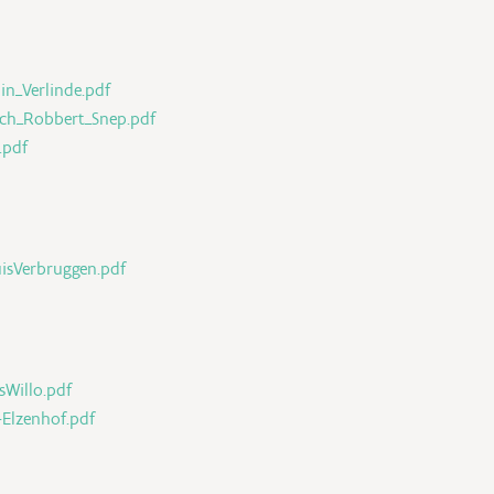
in_Verlinde.pdf
rch_Robbert_Snep.pdf
.pdf
uisVerbruggen.pdf
sWillo.pdf
-Elzenhof.pdf