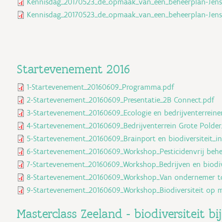
Kennisdag_20170523_de_opmaak_van_een_beheerplan-JensV
Kennisdag_20170523_de_opmaak_van_een_beheerplan-Jens
Startevenement 2016
1-Startevenement_20160609_Programma.pdf
2-Startevenement_20160609_Presentatie_2B Connect.pdf
3-Startevenement_20160609_Ecologie en bedrijventerreine
4-Startevenement_20160609_Bedrijventerrein Grote Polder
5-Startevenement_20160609_Brainport en biodiversiteit_in
6-Startevenement_20160609_Workshop_Pesticidenvrij behe
7-Startevenement_20160609_Workshop_Bedrijven en biodiver
8-Startevenement_20160609_Workshop_Van ondernemer tot
9-Startevenement_20160609_Workshop_Biodiversiteit op mi
Masterclass Zeeland - biodiversiteit b