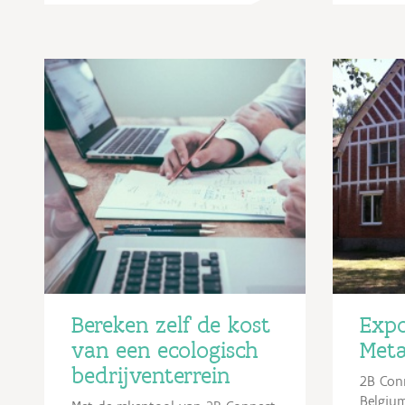
Kanaalzone een...
De...
Bereken zelf de kost
Expo
van een ecologisch
Meta
bedrijventerrein
2B Con
Belgium