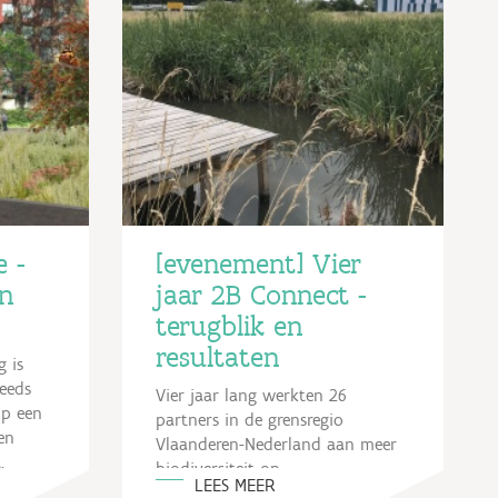
 -
[evenement] Vier
in
jaar 2B Connect -
terugblik en
resultaten
 is
eeds
Vier jaar lang werkten 26
op een
partners in de grensregio
en
Vlaanderen-Nederland aan meer
,
biodiversiteit op
LEES MEER
id...
bedrijventerreinen. Daar liggen