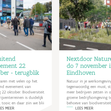
uitend
Nextdoor Nature
nement 22
do 7 november 
ber - terugblik
Eindhoven
waren met velen op het
Natuur in je werkomgeving
tend evenement van
tegenwoordig een must, st
 22 oktober. Biodiversiteit
meer bedrijven zetten in 
ijventerreinen is duidelijk
groene bedrijfsomgeving t
 topic en daar zijn we blij
behoeve van biodiversiteit
EES MEER
LEES MEER
klimaatadaptatie, gezondhe