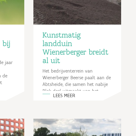
Kunstmatig
 bij
landduin
Wienerberger breidt
al uit
e jaar
Het bedrijventerrein van
n de
Wienerberger Beerse paalt aan de
t
Abtsheide, die samen het nabije
Blak deel uitmaakt van het
LEES MEER
 in de
Europese NATURA 2000-netwerk.
In de noordwestelijke hoek...