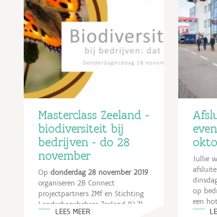
Masterclass Zeeland -
Afsl
biodiversiteit bij
eve
bedrijven - do 28
okto
november
Jullie 
afslui
Op
donderdag 28 november 2019
dinsdag
organiseren 2B Connect
op bedr
projectpartners ZMf en Stichting
een hot
Landschapsbeheer Zeeland (SLZ)
LEES MEER
L
om.
samen met Vitaal Sloe en