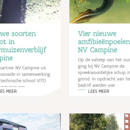
we soorten
Vier nieuwe
ot in
amfibieënpoelen
rmuizenverblijf
NV Campine
pine
Op de valreep van het oud
ging bij NV Campine de
tpartner NV Campine uit
spreekwoordelijke schup i
 bouwde in samenwerking
grond. In opdracht van he
technische school VITO
bedrijf werden vier
gstraten een
EES MEER
LEES MEER
amfibieënpoelen gegraven
izenverblijf op zijn
aanpalende...
en. Het verblijf werd
.