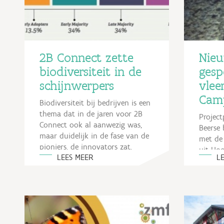
2B Connect zette
Nieu
biodiversiteit in de
gesp
schijnwerpers
vlee
Cam
Biodiversiteit bij bedrijven is een
thema dat in de jaren voor 2B
Projec
Connect ook al aanwezig was,
Beerse
maar duidelijk in de fase van de
met de 
pioniers, de innovators zat.
uit Hoo
LEES MEER
L
vleermu
Die fase...
terrein
tijdens..