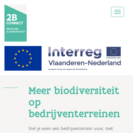
Overslaan en naar de inhoud gaan
T
o
g
g
l
e
n
a
v
i
Meer biodiversiteit
g
a
op
t
bedrijventerreinen
i
o
Stel je even een bedrijventerrein voor, met
n