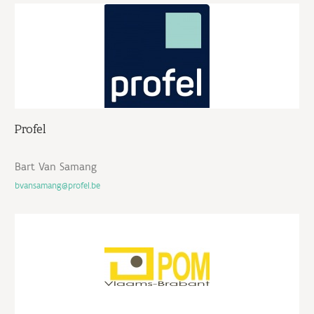
Profel
Bart Van Samang
bvansamang@profel.be