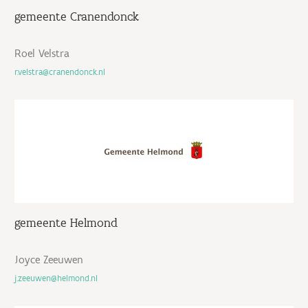
gemeente Cranendonck
Roel Velstra
r.velstra@cranendonck.nl
gemeente Helmond
Joyce Zeeuwen
j.zeeuwen@helmond.nl