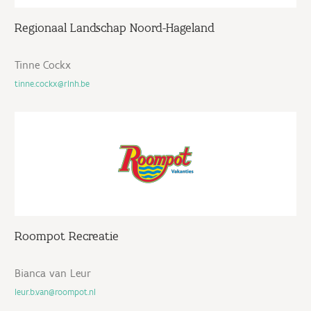
Regionaal Landschap Noord-Hageland
Tinne Cockx
tinne.cockx@rlnh.be
Roompot Recreatie
Bianca van Leur
leur.b.van@roompot.nl