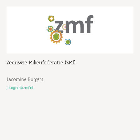
Zeeuwse Milieufederatie (ZMf)
Jacomine Burgers
jburgers@zmf.nl