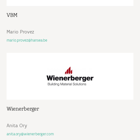
VBM
Mario Provez
mario.provez@hansea.be
Wienerberger
Anita Ory
anita.ory@wienerberger.com