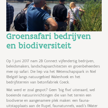
Groensafari bedrijven
en biodiversiteit
Op 1 juni 2017 nam 2B Connect vijfendertig bedrijven,
beleidsmakers, landschapsarchitecten en groenbeheerders
mee op safari. Die liep via het Wetenschapspark in Niel
(België) langs natuurgebied Walenhoek en het
bedrijfsterrein van betonfabriek Coeck.
Wat werd er zoal gespot? Geen ‘big five’ uiteraard, wel
boeiende natuurinrichtingen die van het terrein een
biodiverse en aangenamere plek maken: een fauna-
uitstapplaats aan de Rupel, faunatunnels, wadi's (Water