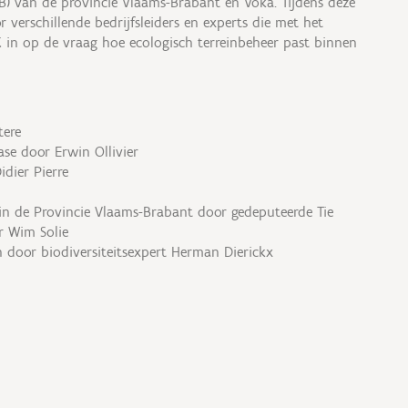
) van de provincie Vlaams-Brabant en Voka. Tijdens deze
r verschillende bedrijfsleiders en experts die met het
 in op de vraag hoe ecologisch terreinbeheer past binnen
tere
ease door Erwin Ollivier
idier Pierre
g in de Provincie Vlaams-Brabant door gedeputeerde Tie
r Wim Solie
n door biodiversiteitsexpert Herman Dierickx