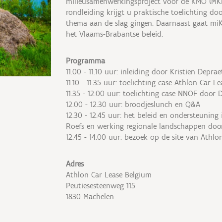
milieusamenwerkingsproject voor de KMO (MKB
rondleiding krijgt u praktische toelichting doo
thema aan de slag gingen. Daarnaast gaat miK
het Vlaams-Brabantse beleid.
Programma
11.00 - 11.10 uur: inleiding door Kristien Deprae
11.10 - 11.35 uur: toelichting case Athlon Car L
11.35 - 12.00 uur: toelichting case NNOF door D
12.00 - 12.30 uur: broodjeslunch en Q&A
12.30 - 12.45 uur: het beleid en ondersteunin
Roefs en werking regionale landschappen doo
12.45 - 14.00 uur: bezoek op de site van Athlo
Adres
Athlon Car Lease Belgium
Peutiesesteenweg 115
1830 Machelen